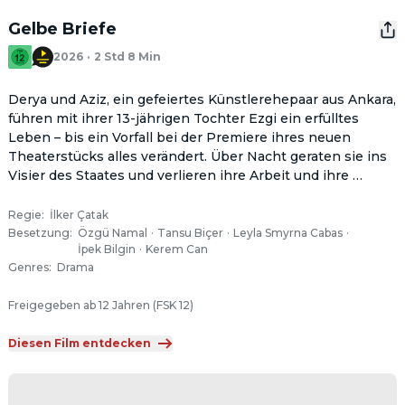
Gelbe Briefe
2026
·
2 Std 8 Min
Derya und Aziz, ein gefeiertes Künstlerehepaar aus Ankara, 
führen mit ihrer 13-jährigen Tochter Ezgi ein erfülltes 
Leben – bis ein Vorfall bei der Premiere ihres neuen 
Theaterstücks alles verändert. Über Nacht geraten sie ins 
Visier des Staates und verlieren ihre Arbeit und ihre 
Wohnung. Sie gehen nach Istanbul, wo sie vorläufig bei 
der Mutter von Aziz unterkommen.  Während sich Aziz mit 
Regie
:
İlker Çatak
Gelegenheitsjobs durchschlägt und an seinen 
Besetzung
:
Özgü Namal
·
Tansu Biçer
·
Leyla Smyrna Cabas
·
İpek Bilgin
·
Kerem Can
Überzeugungen festhält, sucht Derya nach einem Ausweg, 
Genres
:
Drama
der sie finanziell unabhängig macht. Nach und nach 
vergrößert sich die Distanz zwischen ihnen und ihrer 
Freigegeben ab 12 Jahren (FSK 12)
Tochter, bis sie sich zwischen ihren Wertvorstellungen 
und der gemeinsamen Zukunft als Familie entscheiden 
Diesen Film entdecken
müssen.