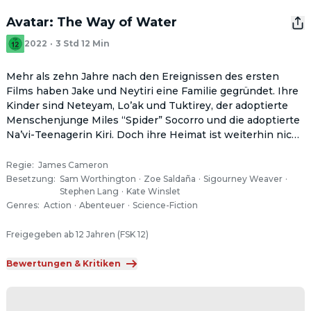
Avatar: The Way of Water
2022
·
3 Std 12 Min
Mehr als zehn Jahre nach den Ereignissen des ersten 
Films haben Jake und Neytiri eine Familie gegründet. Ihre 
Kinder sind Neteyam, Lo’ak und Tuktirey, der adoptierte 
Menschenjunge Miles “Spider” Socorro und die adoptierte 
Na’vi-Teenagerin Kiri. Doch ihre Heimat ist weiterhin nicht 
sicher - das müssen sie feststellen, als die Resources 
Development Administration (RDA) unter Führung von 
Regie
:
James Cameron
General Ardmore mit noch mehr Militär und einem alten 
Besetzung
:
Sam Worthington
·
Zoe Saldaña
·
Sigourney Weaver
·
Stephen Lang
·
Kate Winslet
Bekannten nach Pandora zurückkehrt, um den Planeten 
Genres
:
Action
·
Abenteuer
·
Science-Fiction
zur neuen Heimat der Menschheit zu machen. Bald sehen 
sich Neytiri, Jake und ihre Familie gezwungen, ihr Zuhause 
Freigegeben ab 12 Jahren (FSK 12)
zu verlassen und beim Na’vi-Stamm der Metkayina 
Zuflucht zu suchen, der an den Küsten und Meeren des 
Bewertungen & Kritiken
Mondes Pandora lebt und von der schwangeren Ronal und 
ihrem Mann Tonowari angeführt wird.