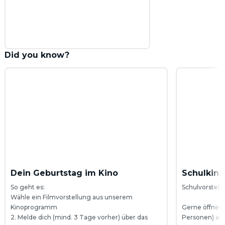
Did you know?
Dein Geburtstag im Kino
Schulkino
So geht es: 

Schulvorstell
Wähle ein Filmvorstellung aus unserem 
Kinoprogramm

Gerne öffnen w
2. Melde dich (mind. 3 Tage vorher) über das 
Personen) auc