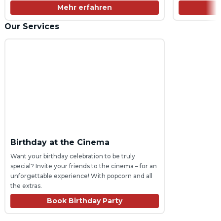
Formular auf unserer Website

Spielzeiten un
Mehr erfahren
  oder telefonischan an. 

Egal ob für e
... das war es schon. Wir freuen uns auf Dich.
Unterricht pas
Our Services
Birthday at the Cinema
Want your birthday celebration to be truly 
special? Invite your friends to the cinema – for an 
unforgettable experience! With popcorn and all 
the extras.
Book Birthday Party